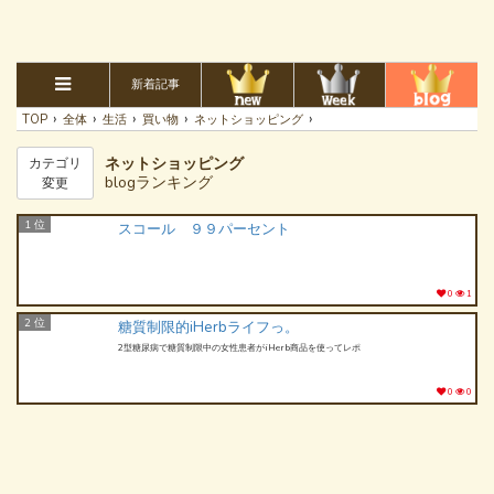
新着記事
›
›
›
›
›
TOP
全体
生活
買い物
ネットショッピング
ネットショッピング
カテゴリ
blogランキング
変更
1 位
スコール ９９パーセント
0
1
2 位
糖質制限的iHerbライフっ。
2型糖尿病で糖質制限中の女性患者がiHerb商品を使ってレポ
0
0