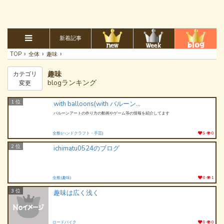
新着記事
›
›
›
TOP
全体
趣味
趣味
カテゴリ
blogランキング
変更
1 位
with balloons(with バルーンズ)
バルーンアートの作り方の動画やゲーム等の情報を紹介してます
全般(ハンドクラフト・手芸)
9
0
2 位
ichimatu0524のブログ
全般(趣味)
0
1
3 位
趣味は広く浅く
ロードバイク
0
0