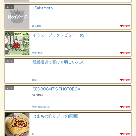
4 位
J.Sakamoto
BIG,toto
0
0
5 位
イラストブックレビュー ぬこ ☆ れびゅ
全般(趣味)
0
0
6 位
競艇投資で喜びと明るい未来を! 究極1点均等買いかんたん投資
競艇
0
0
7 位
CEDRO84IT'S PHOTOBOX
Carefree.
全般(風景の写真)
0
0
8 位
はまちの釣りブログ(関西)
釣り
0
0