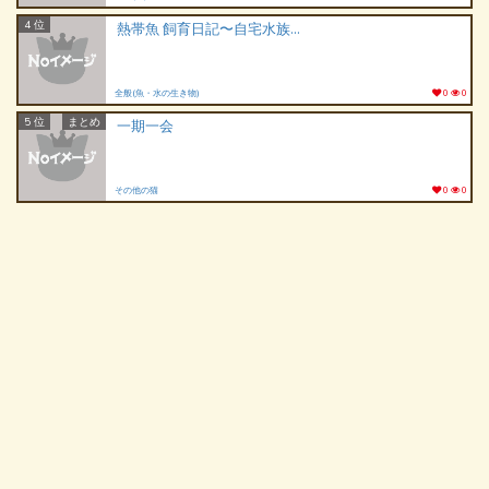
4 位
熱帯魚 飼育日記〜自宅水族館〜
全般(魚・水の生き物)
0
0
5 位
まとめ
一期一会
その他の猫
0
0