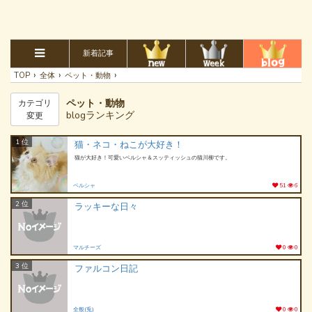
新着記事
›
›
›
TOP
全体
ペット・動物
ペット・動物
カテゴリ
blogランキング
変更
1 位
猫・ネコ・ねこが大好き！
猫が大好き！可愛いペルシャ＆スッティッシュの猫川柳です。
ペルシャ
51
6
2 位
ラッキーな日々
マルチーズ
0
0
3 位
ファルコン日記
全般(兎)
0
0