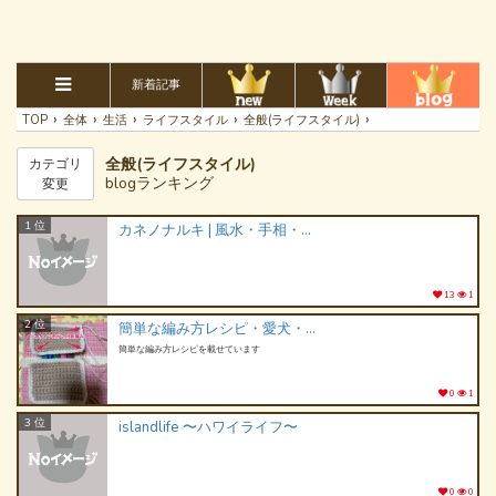
新着記事
›
›
›
›
›
TOP
全体
生活
ライフスタイル
全般(ライフスタイル)
全般(ライフスタイル)
カテゴリ
blogランキング
変更
1 位
カネノナルキ | 風水・手相・四柱推命・九星気学
13
1
2 位
簡単な編み方レシピ・愛犬・Kis-My-Ft2
簡単な編み方レシピを載せています
0
1
3 位
islandlife 〜ハワイライフ〜
0
0