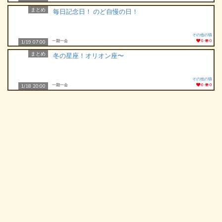
まとめ
毎日記念日！ のど自慢の日！
その他の猫
一期一会
0
0
1/19 07:00
まとめ
冬の星座！オリオン座〜
その他の猫
一期一会
0
0
1/18 20:00