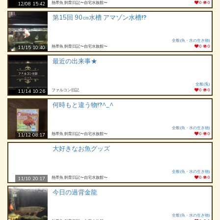
熱帯魚 飼育日記〜自宅水族館〜
0
0
12/08 15:42
第15回 90㎝水槽 アマゾン水槽⁉️
全般(魚・水の生き物)
熱帯魚 飼育日記〜自宅水族館〜
0
0
11/15 10:40
最近の出来事★
全般(兎)
ファルコン日記
0
0
11/14 10:26
何時もと違う物⁉️^_^
全般(魚・水の生き物)
熱帯魚 飼育日記〜自宅水族館〜
0
0
11/12 08:17
大好きなお魚グッズ
全般(魚・水の生き物)
熱帯魚 飼育日記〜自宅水族館〜
0
0
11/10 20:17
今日の過背金龍
全般(魚・水の生き物)