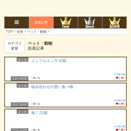
新着記事
›
›
›
TOP
全体
ペット・動物
ペット・動物
カテゴリ
新着記事
変更
まとめ
インフルエンザ 出勤
その他の猫
一期一会
0
0
1/23 10:00
まとめ
組み合わせの悪い食べ物
その他の猫
一期一会
0
0
1/22 20:00
まとめ
祝！22歳
その他の猫
一期一会
0
0
1/22 10:00