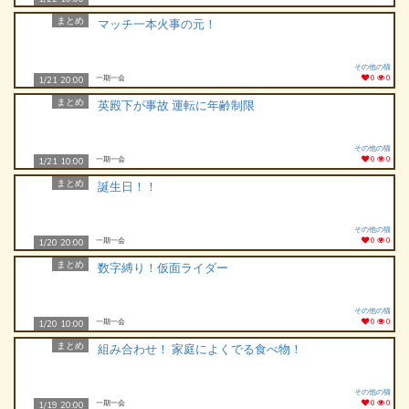
まとめ
マッチ一本火事の元！
その他の猫
一期一会
0
0
1/21 20:00
まとめ
英殿下が事故 運転に年齢制限
その他の猫
一期一会
0
0
1/21 10:00
まとめ
誕生日！！
その他の猫
一期一会
0
0
1/20 20:00
まとめ
数字縛り！仮面ライダー
その他の猫
一期一会
0
0
1/20 10:00
まとめ
組み合わせ！ 家庭によくでる食べ物！
その他の猫
一期一会
0
0
1/19 20:00