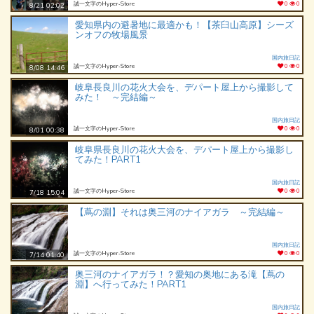
誠一文字のHyper‐Store
0
0
8/21 02:02
愛知県内の避暑地に最適かも！【茶臼山高原】シーズ
ンオフの牧場風景
国内旅日記
誠一文字のHyper‐Store
0
0
8/08 14:46
岐阜長良川の花火大会を、デパート屋上から撮影して
みた！ ～完結編～
国内旅日記
誠一文字のHyper‐Store
0
0
8/01 00:38
岐阜県長良川の花火大会を、デパート屋上から撮影し
てみた！PART1
国内旅日記
誠一文字のHyper‐Store
0
0
7/18 15:04
【蔦の淵】それは奥三河のナイアガラ ～完結編～
国内旅日記
誠一文字のHyper‐Store
0
0
7/14 01:40
奥三河のナイアガラ！？愛知の奥地にある滝【蔦の
淵】へ行ってみた！PART1
国内旅日記