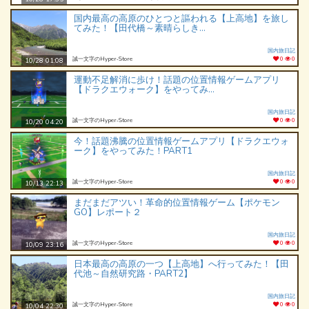
国内最高の高原のひとつと謳われる【上高地】を旅し
てみた！【田代橋～素晴らしき...
国内旅日記
誠一文字のHyper‐Store
0
0
10/28 01:08
運動不足解消に歩け！話題の位置情報ゲームアプリ
【ドラクエウォーク】をやってみ...
国内旅日記
誠一文字のHyper‐Store
0
0
10/20 04:20
今！話題沸騰の位置情報ゲームアプリ【ドラクエウォ
ーク】をやってみた！PART1
国内旅日記
誠一文字のHyper‐Store
0
0
10/13 22:13
まだまだアツい！革命的位置情報ゲーム【ポケモン
GO】レポート２
国内旅日記
誠一文字のHyper‐Store
0
0
10/09 23:16
日本最高の高原の一つ【上高地】へ行ってみた！【田
代池～自然研究路・PART2】
国内旅日記
誠一文字のHyper‐Store
0
0
10/04 22:30