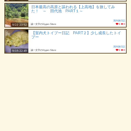
日本最高の高原と謳われる【上高地】を旅してみ
た！ ～ 田代池 PART１～
国内旅日記
誠一文字のHyper‐Store
0
0
9/23 23:52
【室内犬トイプー日記 PART２】少し成長したトイ
プー
国内旅日記
誠一文字のHyper‐Store
0
0
9/15 22:49