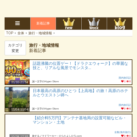
新着記事
›
›
›
TOP
全体
旅行・地域情報
旅行・地域情報
カテゴリ
新着記事
変更
話題沸騰の位置ゲー！【ドラクエウォーク】の華麗な
技と、リアルな風景でモンスタ...
国内旅日記
誠一文字のHyper‐Store
1
0
11/10 21:54
日本最高の高原のひとつ【上高地】の旅！高原のホテ
ルとウエストン碑へ
国内旅日記
誠一文字のHyper‐Store
0
0
11/04 11:04
【紹介料5万円】アンテナ基地局の設置可能なビル・
マンション・土地
全般(海外旅行)
旅するノマドワーカー – ひらたよしひろ.com
0
0
10/28 17:35