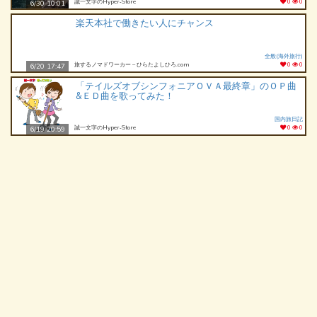
誠一文字のHyper‐Store
0
0
6/30 10:01
楽天本社で働きたい人にチャンス
全般(海外旅行)
旅するノマドワーカー – ひらたよしひろ.com
0
0
6/20 17:47
「テイルズオブシンフォニアＯＶＡ最終章」のＯＰ曲
&ＥＤ曲を歌ってみた！
国内旅日記
誠一文字のHyper‐Store
0
0
6/19 20:59