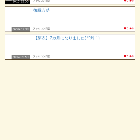
ファルコン日記
0
0
9/10 19:00
御縁☆彡
ファルコン日記
0
0
9/06 07:38
【芽衣】7カ月になりました( *´艸｀)
ファルコン日記
0
0
9/04 09:59