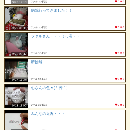
ファルコン日記
0
0
9/23 17:13
病院行ってきました！！
ファルコン日記
0
0
9/23 00:31
ファルさん・・・うっ滞・・・
ファルコン日記
0
0
9/22 00:42
断捨離
ファルコン日記
0
0
9/17 19:36
心さんの色々( *´艸｀)
ファルコン日記
0
0
9/13 19:00
みんなの近況・・・