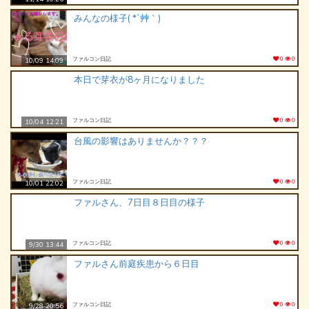
みんなの様子( *´艸｀)
ファルコン日記
0
0
10/09 14:09
本日で芽衣が8ヶ月になりました
ファルコン日記
0
0
10/04 12:21
台風の影響はありませんか？？？
ファルコン日記
0
0
10/01 22:02
ファルさん、7日目８日目の様子
ファルコン日記
0
0
9/30 13:44
ファルさん前庭疾患から６日目
ファルコン日記
0
0
9/28 20:56