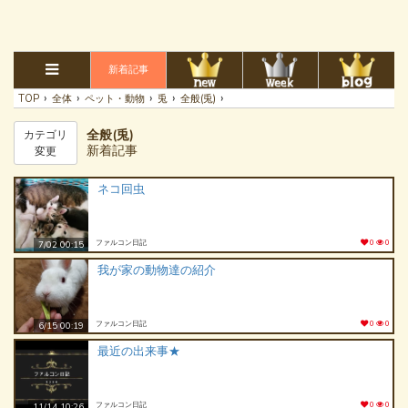
新着記事
›
›
›
›
›
TOP
全体
ペット・動物
兎
全般(兎)
全般(兎)
カテゴリ
新着記事
変更
ネコ回虫
ファルコン日記
0
0
7/02 00:15
我が家の動物達の紹介
ファルコン日記
0
0
6/15 00:19
最近の出来事★
ファルコン日記
0
0
11/14 10:26