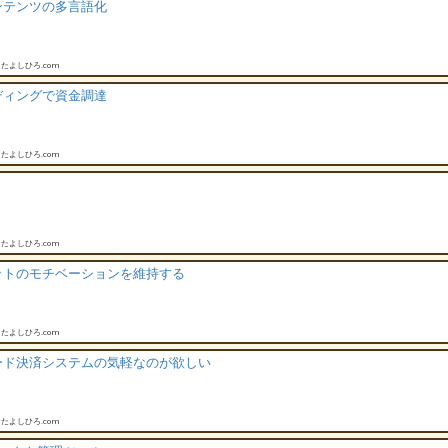
ンテンツの多言語化
たよしひろ.com
ディングで資金調達
たよしひろ.com
たよしひろ.com
ットのモチベーションを維持する
たよしひろ.com
ード決済システムの気軽なのが欲しい
たよしひろ.com