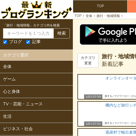
TOP
›
›
›
TOP
全体
旅行・地域情報
「旅行・地域情報」カテゴリ内を検索
検索
ブログ
記事
カテゴリ選択
旅行・地域情
カテゴリ
新着記事
変更
全体
オンラインオー
ゲーム
心と身体
旅するノマドワーカー – ひら
1/02 07:35
TV・芸能・ニュース
機内など旅行シ
生活
旅するノマドワーカー – ひら
1/01 07:32
ビジネス・社会
過疎村で輸出倉