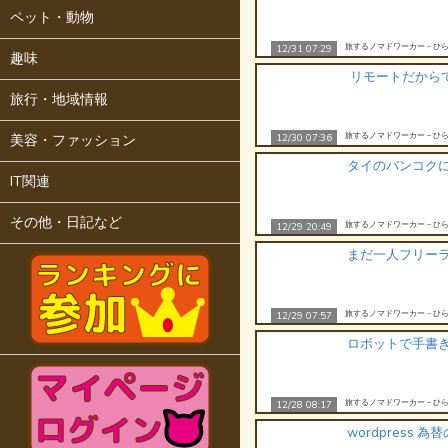
ペット・動物
旅するノマドワーカー – ひら
12/31 07:29
趣味
リモートだから
旅行・地域情報
旅するノマドワーカー – ひら
美容・ファッション
12/30 07:36
タイのバンコク
IT関連
その他・日記など
旅するノマドワーカー – ひら
12/29 20:49
まだ一人フリー
旅するノマドワーカー – ひら
12/29 07:57
ロボットで手書
旅するノマドワーカー – ひら
12/28 08:17
wordpress