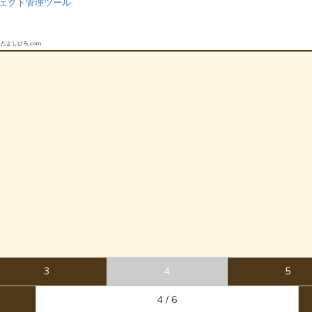
ジェクト管理ツール
たよしひろ.com
3
4
5
4 / 6