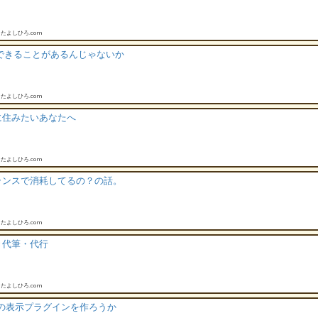
たよしひろ.com
できることがあるんじゃないか
たよしひろ.com
に住みたいあなたへ
たよしひろ.com
ランスで消耗してるの？の話。
たよしひろ.com
き代筆・代行
たよしひろ.com
 為替の表示プラグインを作ろうか