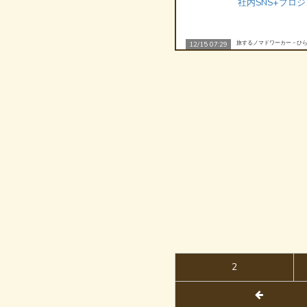
社内SNS+プロ
旅するノマドワーカー – ひら
12/15 07:29
2