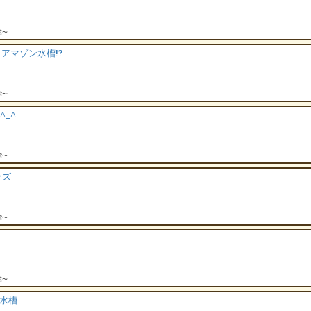
館〜
 アマゾン水槽⁉️
館〜
^_^
館〜
ッズ
館〜
館〜
泳水槽