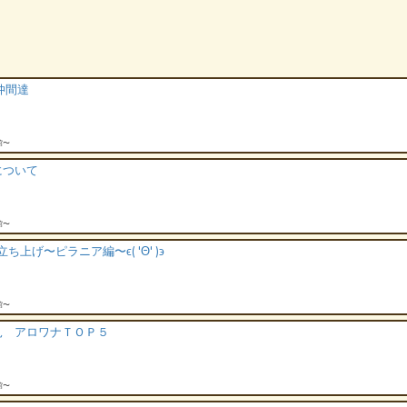
仲間達
館〜
について
館〜
ち上げ〜ピラニア編〜ϵ( 'Θ' )϶
館〜
見 アロワナＴＯＰ５
館〜