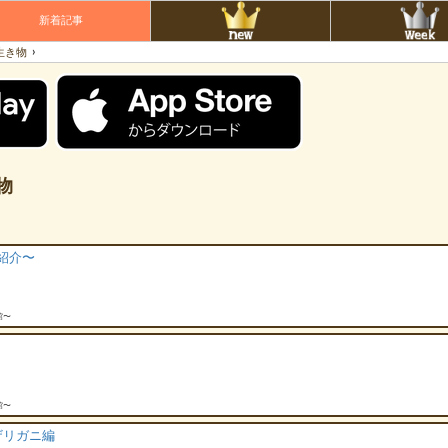
新着記事
›
生き物
物
の紹介〜
館〜
館〜
ザリガニ編