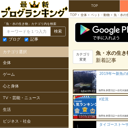
TOP
›
›
›
TOP
全体
ペット・動物
魚・水の
「魚・水の生き物」カテゴリ内を検索
検索
ブログ
記事
カテゴリ選択
魚・水の生き
カテゴリ
新着記事
変更
全体
2019年〜新魚
ゲーム
心と身体
熱帯魚 飼育日記〜自宅水族
1/04 09:21
TV・芸能・ニュース
♯近況
生活
熱帯魚 飼育日記〜自宅水族
12/23 17:56
ビジネス・社会
タイゴースト〜