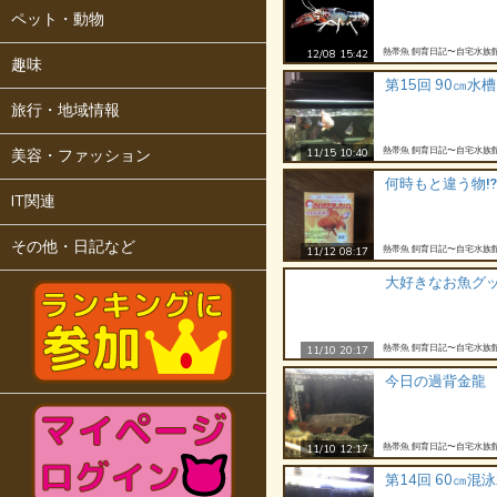
ペット・動物
熱帯魚 飼育日記〜自宅水族
12/08 15:42
趣味
第15回 90㎝水槽
旅行・地域情報
熱帯魚 飼育日記〜自宅水族
美容・ファッション
11/15 10:40
何時もと違う物⁉️
IT関連
その他・日記など
熱帯魚 飼育日記〜自宅水族
11/12 08:17
大好きなお魚グ
熱帯魚 飼育日記〜自宅水族
11/10 20:17
今日の過背金龍
熱帯魚 飼育日記〜自宅水族
11/10 12:17
第14回 60㎝混