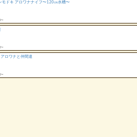
ンモドキ アロワナナイフ〜120㎝水槽〜
館〜
後
館〜
槽 アロワナと仲間達
館〜