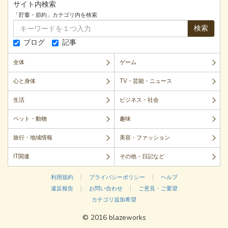
サイト内検索
「貯蓄・節約」カテゴリ内を検索
検索
ブログ
記事
全体
ゲーム
心と身体
TV・芸能・ニュース
生活
ビジネス・社会
ペット・動物
趣味
旅行・地域情報
美容・ファッション
IT関連
その他・日記など
|
|
利用規約
プライバシーポリシー
ヘルプ
|
|
違反報告
お問い合わせ
ご意見・ご要望
カテゴリ追加希望
© 2016 blazeworks