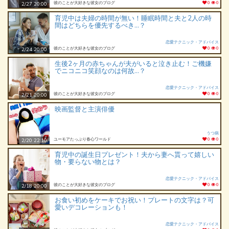
彼のことが大好きな彼女のブログ
0
0
2/27 20:00
育児中は夫婦の時間が無い！睡眠時間と夫と2人の時
間はどちらを優先するべき…？
恋愛テクニック・アドバイス
彼のことが大好きな彼女のブログ
0
0
2/24 20:00
生後2ヶ月の赤ちゃんが夫がいると泣き止む！ご機嫌
でニコニコ笑顔なのは何故…？
恋愛テクニック・アドバイス
彼のことが大好きな彼女のブログ
0
0
2/21 20:00
映画監督と主演俳優
うつ病
ユーモアたっぷり春心ワールド
0
0
2/20 22:10
育児中の誕生日プレゼント！夫から妻へ貰って嬉しい
物・要らない物とは？
恋愛テクニック・アドバイス
彼のことが大好きな彼女のブログ
0
0
2/18 20:00
お食い初めをケーキでお祝い！プレートの文字は？可
愛いデコレーションも！
恋愛テクニック・アドバイス