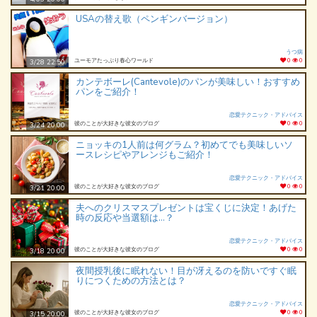
USAの替え歌（ペンギンバージョン）
うつ病
ユーモアたっぷり春心ワールド
0
0
3/28 22:50
カンテボーレ(Cantevole)のパンが美味しい！おすすめ
パンをご紹介！
恋愛テクニック・アドバイス
彼のことが大好きな彼女のブログ
0
0
3/24 20:00
ニョッキの1人前は何グラム？初めてでも美味しいソ
ースレシピやアレンジもご紹介！
恋愛テクニック・アドバイス
彼のことが大好きな彼女のブログ
0
0
3/21 20:00
夫へのクリスマスプレゼントは宝くじに決定！あげた
時の反応や当選額は…？
恋愛テクニック・アドバイス
彼のことが大好きな彼女のブログ
0
0
3/18 20:00
夜間授乳後に眠れない！目が冴えるのを防いですぐ眠
りにつくための方法とは？
恋愛テクニック・アドバイス
彼のことが大好きな彼女のブログ
0
0
3/15 20:00