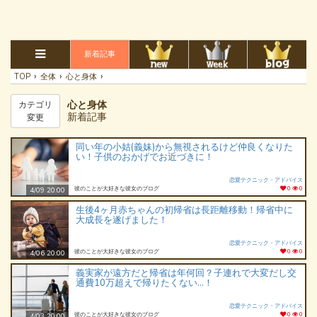
新着記事
›
›
›
TOP
全体
心と身体
心と身体
カテゴリ
新着記事
変更
同い年の小姑(義妹)から無視されるけど仲良くなりた
い！子供のおかげでお近づきに！
恋愛テクニック・アドバイス
彼のことが大好きな彼女のブログ
0
0
4/09 20:00
生後4ヶ月赤ちゃんの初帰省は長距離移動！帰省中に
大成長を遂げました！
恋愛テクニック・アドバイス
彼のことが大好きな彼女のブログ
0
0
4/06 20:00
義実家が遠方だと帰省は年何回？子連れで大変だし交
通費10万超えで帰りたくない…！
恋愛テクニック・アドバイス
彼のことが大好きな彼女のブログ
0
0
4/03 20:00