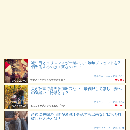
誕生日とクリスマスが一緒の夫！毎年プレゼントを2
個準備するのは大変なので…！
恋愛テクニック・アドバイス
彼のことが大好きな彼女のブログ
0
0
3/06 20:00
夫が仕事で育児参加出来ない！最低限してほしい妻へ
の気遣い・行動とは？
恋愛テクニック・アドバイス
彼のことが大好きな彼女のブログ
0
0
3/03 20:00
産後に夫婦の時間が激減！会話すら出来ない状況を打
破した方法とは？
恋愛テクニック・アドバイス