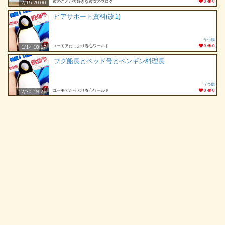
彼のことが大好きな彼女のブログ
0
0
2/15 20:00
ピアサポート資料(改1)
うつ病
ユーモアたっぷり春心ワールド
0
0
1/14 18:17
フグ船長とベッド号とペンギン料理長
うつ病
ユーモアたっぷり春心ワールド
0
0
12/30 19:26