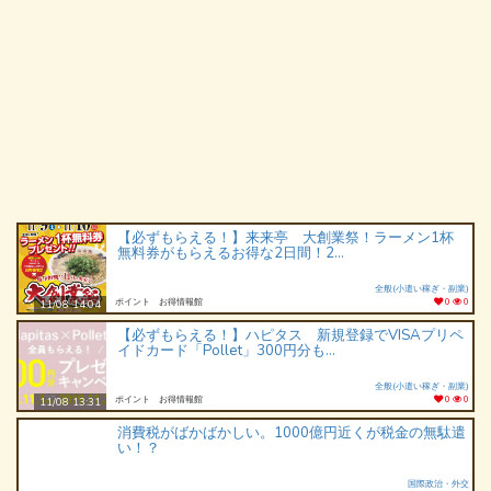
【必ずもらえる！】来来亭 大創業祭！ラーメン1杯
無料券がもらえるお得な2日間！2...
全般(小遣い稼ぎ・副業)
ポイント お得情報館
0
0
11/08 14:04
【必ずもらえる！】ハピタス 新規登録でVISAプリペ
イドカード「Pollet」300円分も...
全般(小遣い稼ぎ・副業)
ポイント お得情報館
0
0
11/08 13:31
消費税がばかばかしい。1000億円近くが税金の無駄遣
い！？
国際政治・外交