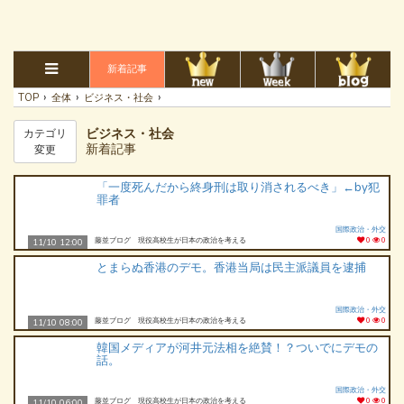
新着記事
›
›
›
TOP
全体
ビジネス・社会
ビジネス・社会
カテゴリ
新着記事
変更
「一度死んだから終身刑は取り消されるべき」←by犯
罪者
国際政治・外交
藤並ブログ 現役高校生が日本の政治を考える
0
0
11/10 12:00
とまらぬ香港のデモ。香港当局は民主派議員を逮捕
国際政治・外交
藤並ブログ 現役高校生が日本の政治を考える
0
0
11/10 08:00
韓国メディアが河井元法相を絶賛！？ついでにデモの
話。
国際政治・外交
藤並ブログ 現役高校生が日本の政治を考える
0
0
11/10 06:00