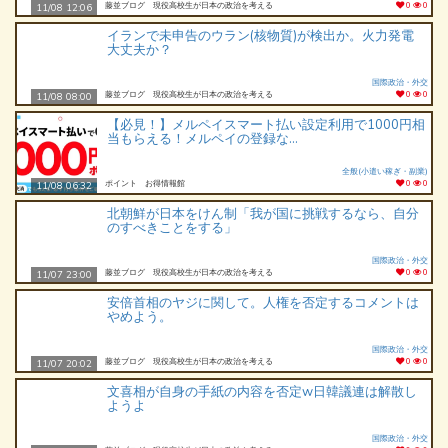
藤並ブログ 現役高校生が日本の政治を考える
0
0
11/08 12:06
イランで未申告のウラン(核物質)が検出か。火力発電
大丈夫か？
国際政治・外交
藤並ブログ 現役高校生が日本の政治を考える
0
0
11/08 08:00
【必見！】メルペイスマート払い設定利用で1000円相
当もらえる！メルペイの登録な...
全般(小遣い稼ぎ・副業)
ポイント お得情報館
0
0
11/08 06:32
北朝鮮が日本をけん制「我が国に挑戦するなら、自分
のすべきことをする」
国際政治・外交
藤並ブログ 現役高校生が日本の政治を考える
0
0
11/07 23:00
安倍首相のヤジに関して。人権を否定するコメントは
やめよう。
国際政治・外交
藤並ブログ 現役高校生が日本の政治を考える
0
0
11/07 20:02
文喜相が自身の手紙の内容を否定w日韓議連は解散し
ようよ
国際政治・外交