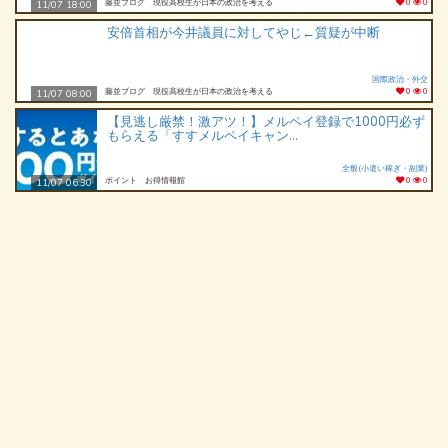
藤並ブログ 現役高校生が日本の政治を考える
0
0
11/07 18:00
安倍首相が今井議員に対してやじ←質疑が中断
国際政治・外交
藤並ブログ 現役高校生が日本の政治を考える
0
0
11/07 08:00
【見逃し厳禁！激アツ！】メルペイ登録で1000円必ず
もらえる「すすメルペイキャン...
全般(小遣い稼ぎ・副業)
ポイント お得情報館
0
0
11/07 06:30