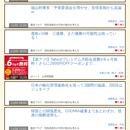
福山幹事長「予算委員会を増やせ」安倍首相から反論
w
国際政治・外交
藤並ブログ 現役高校生が日本の政治を考える
0
0
11/09 22:00
鹿島×川崎 三連勝。まだ優勝の可能性は残ってい
る！
国際政治・外交
藤並ブログ 現役高校生が日本の政治を考える
0
0
11/09 18:00
【激アツ!】Yahoo!プレミアム月額会員費が6ヵ月無
料！さらに2000円OFFクーポンまで...
全般(小遣い稼ぎ・副業)
ポイント お得情報館
0
0
11/09 12:15
日本の輸出管理厳格化を巡って2国間の協議。2回目は
ジュネーブ
国際政治・外交
藤並ブログ 現役高校生が日本の政治を考える
0
0
11/09 08:00
韓国との関係悪化。GSOMIA破棄まであとわずか。捨
身の無断使用も。
国際政治・外交
藤並ブログ 現役高校生が日本の政治を考える
0
0
11/08 23:00