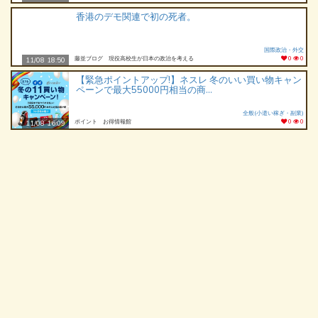
香港のデモ関連で初の死者。
国際政治・外交
藤並ブログ 現役高校生が日本の政治を考える
0
0
11/08 18:50
【緊急ポイントアップ!】ネスレ 冬のいい買い物キャン
ペーンで最大55000円相当の商...
全般(小遣い稼ぎ・副業)
ポイント お得情報館
0
0
11/08 16:09