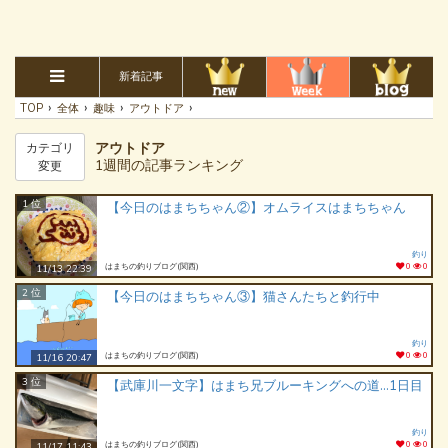
新着記事
›
›
›
›
TOP
全体
趣味
アウトドア
アウトドア
カテゴリ
1週間の記事ランキング
変更
1 位
【今日のはまちちゃん②】オムライスはまちちゃん
釣り
はまちの釣りブログ(関西)
0
0
11/13 22:39
2 位
【今日のはまちちゃん③】猫さんたちと釣行中
釣り
はまちの釣りブログ(関西)
0
0
11/16 20:47
3 位
【武庫川一文字】はまち兄ブルーキングへの道…1日目
釣り
はまちの釣りブログ(関西)
0
0
11/17 11:43