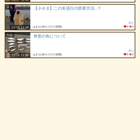
4 位
【小ネタ】この冬流行の防寒方法…？
釣り
はまちの釣りブログ(関西)
0
0
11/18 21:18
5 位
奇形の魚について
釣り
はまちの釣りブログ(関西)
0
0
11/19 21:58