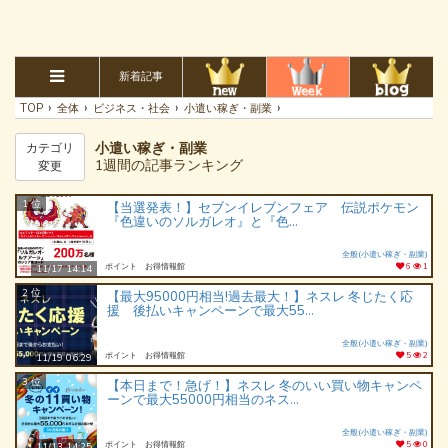
新着記事
›
›
›
›
TOP
全体
ビジネス・社会
小遣い稼ぎ・副業
小遣い稼ぎ・副業
カテゴリ
1週間の記事ランキング
変更
1 位
【当選発表！】セブンイレブンフェア 伝説ポケモン
『色違いのソルガレオ』と『色...
全般(小遣い稼ぎ・副業)
ポイント お得情報館
6
1
11/17 14:14
2 位
【最大95000円相当!過去最大！】ネスレ 冬じたく応
援 後払いキャンペーンで最大55...
全般(小遣い稼ぎ・副業)
ポイント お得情報館
5
2
11/19 06:29
3 位
【本日まで！急げ！】ネスレ 冬のいい買い物キャンペ
ーンで最大55000円相当のネス...
全般(小遣い稼ぎ・副業)
ポイント お得情報館
5
0
11/13 14:25