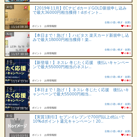
4 位
【2019年11月】ECナビ dカードGOLD新規申し込み
で最大36000円相当獲得！dポイント...
全般(小遣い稼ぎ・副業)
ポイント お得情報館
5
0
11/16 08:30
5 位
【本日まで！急げ！】ハピタス 楽天カード新規申し込
みで最大18000円相当獲得！楽...
全般(小遣い稼ぎ・副業)
ポイント お得情報館
4
1
11/17 10:10
6 位
【新登場！】ネスレ 冬じたく応援 後払いキャンペー
ンで最大55000円相当のネスレ...
全般(小遣い稼ぎ・副業)
ポイント お得情報館
4
0
11/14 13:30
7 位
【本日まで！急げ！】ネスレ 冬じたく応援 後払いキ
ャンペーンで最大55000円相当...
全般(小遣い稼ぎ・副業)
ポイント お得情報館
3
1
11/18 08:50
8 位
【実質1割引】セブンイレブンで700円以上d払いで
10%dポイント還元キャンペーン！20...
全般(小遣い稼ぎ・副業)
ポイント お得情報館
3
0
11/15 03:51