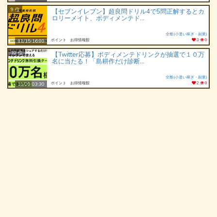
9 位
【セブンイレブン】超良問ドリル4で5問正解するとカ
ロリーメイト、ボディメンテド...
全般(小遣い稼ぎ・副業)
ポイント お得情報館
3
0
11/15 16:00
10 位
【Twitter応募】ボディメンテドリンクが抽選で１０万
名に当たる！「島耕作だけ診断...
全般(小遣い稼ぎ・副業)
ポイント お得情報館
2
0
11/20 03:30