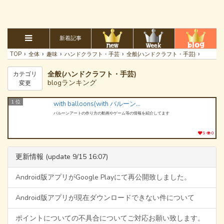
新着記事
›
›
›
›
›
TOP
全体
趣味
ハンドクラフト・手芸
全般(ハンドクラフト・手芸)
全般(ハンドクラフト・手芸)
カテゴリ
blogランキング
変更
1 位
with balloons(with バルーンズ)
バルーンアートの作り方の動画やゲーム等の情報を紹介してます
9
0
更新情報 (update 9/15 16:07)
Android版アプリがGoogle Playにて再公開致しました。
Android版アプリが現在ダウンロードできない件について
ポイントについての不具合についてご対応お願い致します。