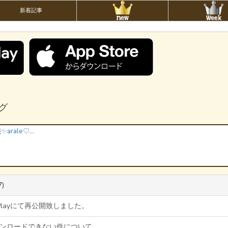
新着記事
ング
ぐーたら主婦代表✨arale♡爱乐恋
7)
e Playにて再公開致しました。
ダウンロードできない件について