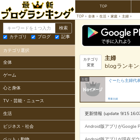
TOP
›
›
›
›
›
TOP
全体
生活
家庭
主婦
検索
カテゴリ
ブログ
記事
カテゴリ選択
主婦
カテゴリ
全体
blogランキ
変更
ゲーム
1 位
心と身体
専業主婦
TV・芸能・ニュース
生活
更新情報 (update 9/15 16:0
ビジネス・社会
Android版アプリがGoogl
ペット・動物
Android版アプリが現在