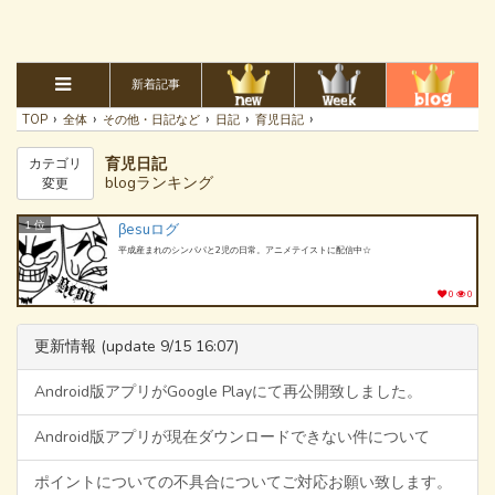
新着記事
›
›
›
›
›
TOP
全体
その他・日記など
日記
育児日記
育児日記
カテゴリ
blogランキング
変更
1 位
βesuログ
平成産まれのシンパパと2児の日常。アニメテイストに配信中☆
0
0
更新情報 (update 9/15 16:07)
Android版アプリがGoogle Playにて再公開致しました。
Android版アプリが現在ダウンロードできない件について
ポイントについての不具合についてご対応お願い致します。