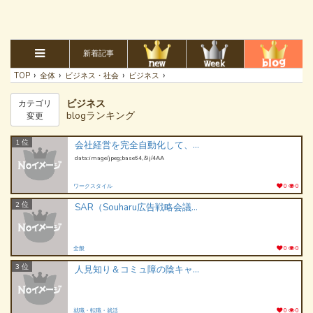
新着記事
›
›
›
›
TOP
全体
ビジネス・社会
ビジネス
ビジネス
カテゴリ
blogランキング
変更
1 位
会社経営を完全自動化して、人生を楽しもう
data:image/jpeg;base64,/9j/4AA
ワークスタイル
0
0
2 位
SAR（Souharu広告戦略会議室）
全般
0
0
3 位
人見知り＆コミュ障の陰キャ学生が内定を貰った逆転就活術
就職・転職・就活
0
0