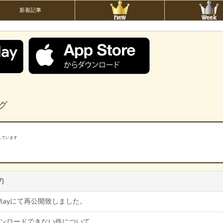
新着記事
ング
しています
7)
e Playにて再公開致しました。
ダウンロードできない件について