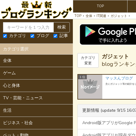
TOP
›
›
›
›
TOP
全体
IT関連
ガジェット
検索
カテゴリ
ブログ
記事
カテゴリ選択
ガジェット
カテゴリ
全体
blogランキ
変更
ゲーム
1 位
マッスんブログ
主にガジェット等の紹介を
心と身体
TV・芸能・ニュース
生活
更新情報 (update 9/15 16:0
ビジネス・社会
Android版アプリがGoogl
ペット・動物
Android版アプリが現在