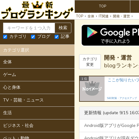
TOP
›
›
›
›
TOP
全体
IT関連
開発・運営
検索
カテゴリ
ブログ
記事
カテゴリ選択
開発・運営
カテゴリ
全体
blogランキ
変更
ゲーム
1 位
心と身体
SEO対策・アクセスアップ
TV・芸能・ニュース
生活
更新情報 (update 9/15 16:0
ビジネス・社会
Android版アプリがGoogl
ペット・動物
Android版アプリが現在