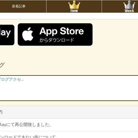
新着記事
ング
ここが知りたいブログアクセスの増やし方
7)
e Playにて再公開致しました。
ダウンロードできない件について