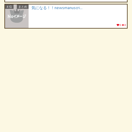
4 位
まとめ
気になる！！newsmanuscriptをpick up!
0
0