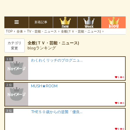
新着記事
›
›
›
›
TOP
全体
TV・芸能・ニュース
全般(ＴＶ・芸能・ニュース)
全般(ＴＶ・芸能・ニュース)
カテゴリ
blogランキング
変更
1 位
わくわくリッチのブログニュース速報・話題のニュースブログ
1
0
2 位
MUSH★ROOM
0
0
3 位
THE５０歳からの逆襲「優良情報配信＆価値提供」をコンセプト
0
0