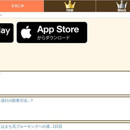
新着記事
›
て
冬流行の防寒方法…？
】はまち兄ブルーキングへの道…1日目