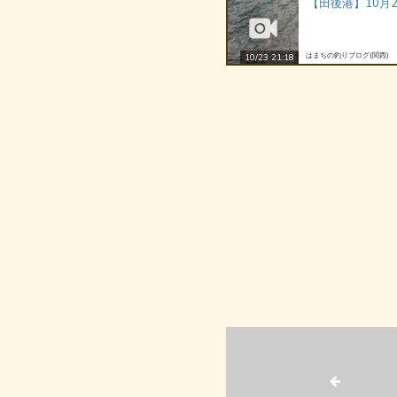
【田後港】10月
はまちの釣りブログ(関西)
10/23 21:18