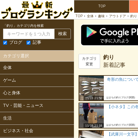
TOP
›
›
›
›
TOP
全体
趣味
アウトドア
釣り
「釣り」カテゴリ内を検索
検索
ブログ
記事
カテゴリ選択
釣り
カテゴリ
新着記事
変更
全体
奇形の魚につい
ゲーム
心と身体
はまちの釣りブログ(関西)
11/19 21:58
TV・芸能・ニュース
【小ネタ】この
生活
はまちの釣りブログ(関西)
11/18 21:18
ビジネス・社会
【武庫川一文字