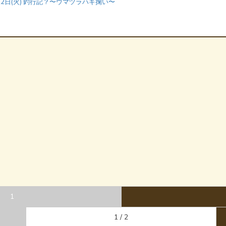
22日(火) 釣行記？〜ウマヅラハギ掬い〜
1
1 / 2