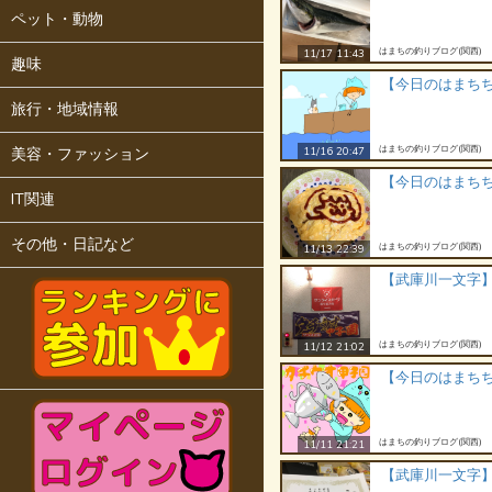
ペット・動物
はまちの釣りブログ(関西)
11/17 11:43
趣味
【今日のはまち
旅行・地域情報
はまちの釣りブログ(関西)
美容・ファッション
11/16 20:47
【今日のはまち
IT関連
その他・日記など
はまちの釣りブログ(関西)
11/13 22:39
【武庫川一文字】
はまちの釣りブログ(関西)
11/12 21:02
【今日のはまち
はまちの釣りブログ(関西)
11/11 21:21
【武庫川一文字】