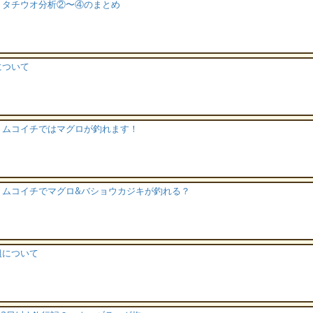
】タチウオ分析②〜④のまとめ
について
】ムコイチではマグロが釣れます！
】ムコイチでマグロ&バショウカジキが釣れる？
組について