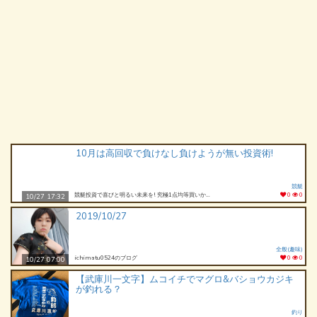
10月は高回収で負けなし負けようが無い投資術!
競艇
競艇投資で喜びと明るい未来を! 究極1点均等買いかんたん投資
0
0
10/27 17:32
2019/10/27
全般(趣味)
ichimatu0524のブログ
0
0
10/27 07:00
【武庫川一文字】ムコイチでマグロ&バショウカジキ
が釣れる？
釣り