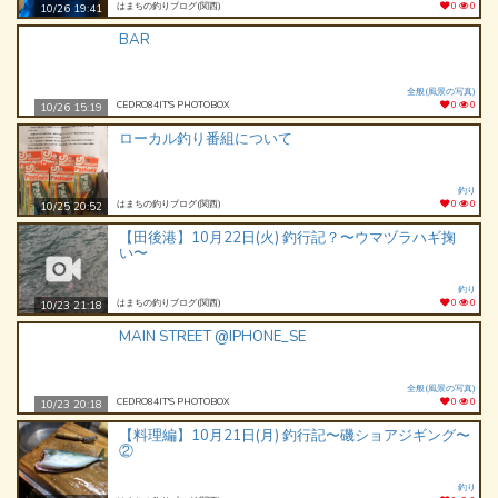
はまちの釣りブログ(関西)
0
0
10/26 19:41
BAR
全般(風景の写真)
CEDRO84IT'S PHOTOBOX
0
0
10/26 15:19
ローカル釣り番組について
釣り
はまちの釣りブログ(関西)
0
0
10/25 20:52
【田後港】10月22日(火) 釣行記？〜ウマヅラハギ掬
い〜
釣り
はまちの釣りブログ(関西)
0
0
10/23 21:18
MAIN STREET @IPHONE_SE
全般(風景の写真)
CEDRO84IT'S PHOTOBOX
0
0
10/23 20:18
【料理編】10月21日(月) 釣行記〜磯ショアジギング〜
②
釣り