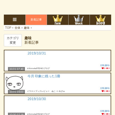
新着記事
›
›
›
TOP
全体
趣味
趣味
カテゴリ
新着記事
変更
2019/10/31
全般(趣味)
ichimatu0524のブログ
0
0
10/31 07:40
今月 印象に残った1冊
全般(趣味)
イラストブックレビュー ぬこ ☆ れびゅ
0
0
10/31 06:00
2019/10/30
全般(趣味)
ichimatu0524のブログ
0
0
10/30 07:18