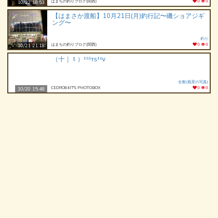
はまちの釣りブログ(関西)
0
0
10/22 18:53
【はまさか渡船】10月21日(月)釣行記〜磯ショアジギ
ング〜
釣り
はまちの釣りブログ(関西)
0
0
10/21 21:18
（十｜〻）¹⁵⁵ᴛs¹⁶ᴠ
全般(風景の写真)
CEDRO84IT'S PHOTOBOX
0
0
10/20 15:48