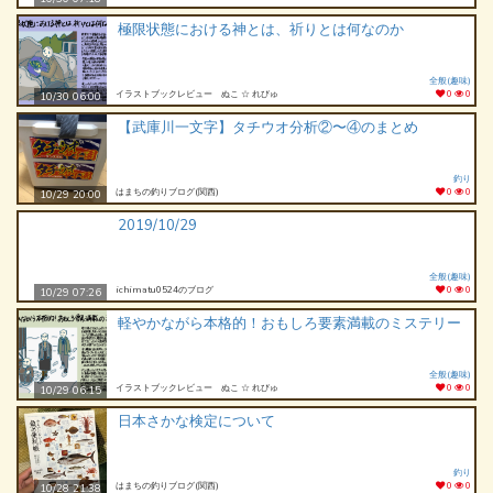
極限状態における神とは、祈りとは何なのか
全般(趣味)
イラストブックレビュー ぬこ ☆ れびゅ
0
0
10/30 06:00
【武庫川一文字】タチウオ分析②〜④のまとめ
釣り
はまちの釣りブログ(関西)
0
0
10/29 20:00
2019/10/29
全般(趣味)
ichimatu0524のブログ
0
0
10/29 07:26
軽やかながら本格的！おもしろ要素満載のミステリー
全般(趣味)
イラストブックレビュー ぬこ ☆ れびゅ
0
0
10/29 06:15
日本さかな検定について
釣り
はまちの釣りブログ(関西)
0
0
10/28 21:38