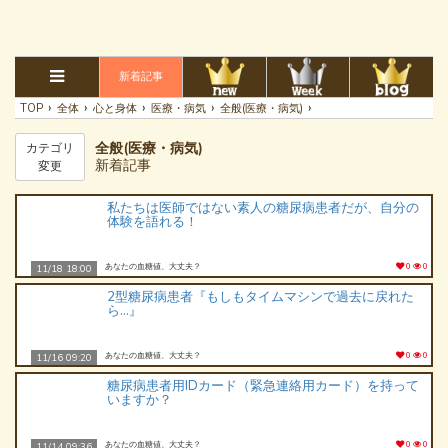
新着記事
›
›
›
›
›
TOP
全体
心と身体
医療・病気
全般(医療・病気)
全般(医療・病気)
カテゴリ
新着記事
変更
私たちは医師ではない素人の糖尿病患者だが、自分の
体験を語れる！
あなたの血糖値、大丈夫？
0
0
11/18 18:00
2型糖尿病患者『もしもタイムマシンで過去に戻れた
ら…』
あなたの血糖値、大丈夫？
0
0
11/16 09:20
糖尿病患者用IDカード（緊急連絡用カード）を持って
いますか？
あなたの血糖値、大丈夫？
0
0
11/14 09:36