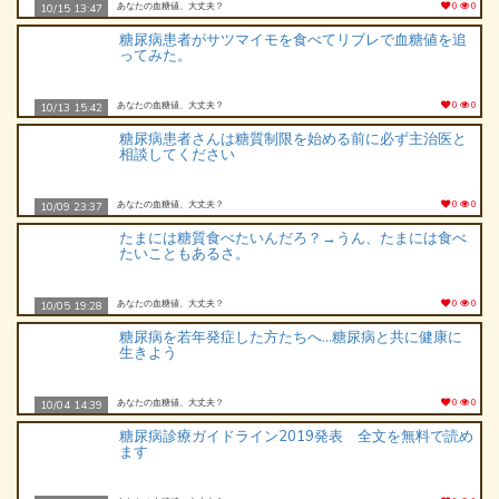
あなたの血糖値、大丈夫？
0
0
10/15 13:47
糖尿病患者がサツマイモを食べてリブレで血糖値を追
ってみた。
あなたの血糖値、大丈夫？
0
0
10/13 15:42
糖尿病患者さんは糖質制限を始める前に必ず主治医と
相談してください
あなたの血糖値、大丈夫？
0
0
10/09 23:37
たまには糖質食べたいんだろ？→うん、たまには食べ
たいこともあるさ。
あなたの血糖値、大丈夫？
0
0
10/05 19:28
糖尿病を若年発症した方たちへ…糖尿病と共に健康に
生きよう
あなたの血糖値、大丈夫？
0
0
10/04 14:39
糖尿病診療ガイドライン2019発表 全文を無料で読め
ます