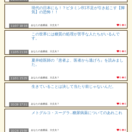
現代の日本にも！？ビタミンB1不足が引き起こす【脚
気】の恐怖！！
あなたの血糖値、大丈夫？
0
0
11/07 18:16
この世界には糖質の処理が苦手な人たちがいるんで
す。
あなたの血糖値、大丈夫？
0
0
11/05 21:36
夏井睦医師の『患者よ、医者から逃げろ』を読みまし
た。
あなたの血糖値、大丈夫？
0
0
11/01 15:29
生きていることは決して当たり前じゃないんだ。
あなたの血糖値、大丈夫？
0
0
10/28 17:31
メトグルコ・スーグラ…糖尿病薬についてのあれこれ
あなたの血糖値、大丈夫？
0
0
10/26 15:59