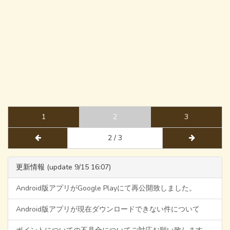
1
2
3
2 / 3
更新情報 (update 9/15 16:07)
Android版アプリがGoogle Playにて再公開致しました。
Android版アプリが現在ダウンロードできない件について