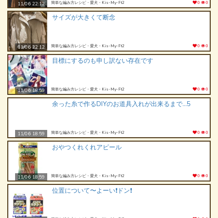
簡単な編み方レシピ・愛犬・Kis-My-Ft2
0
0
11/06 22:12
サイズが大きくて断念
簡単な編み方レシピ・愛犬・Kis-My-Ft2
0
0
11/06 22:12
目標にするのも申し訳ない存在です
簡単な編み方レシピ・愛犬・Kis-My-Ft2
0
0
11/06 18:59
余った糸で作るDIYのお道具入れが出来るまで…5
簡単な編み方レシピ・愛犬・Kis-My-Ft2
0
0
11/06 18:59
おやつくれくれアピール
簡単な編み方レシピ・愛犬・Kis-My-Ft2
0
0
11/06 18:59
位置について〜よーい❗️ドン❗️