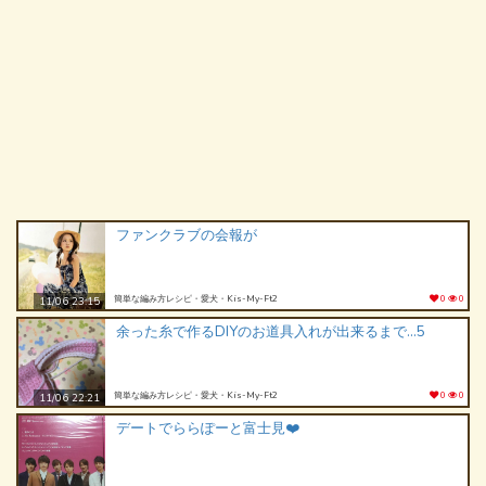
ファンクラブの会報が
簡単な編み方レシピ・愛犬・Kis-My-Ft2
0
0
11/06 23:15
余った糸で作るDIYのお道具入れが出来るまで…5
簡単な編み方レシピ・愛犬・Kis-My-Ft2
0
0
11/06 22:21
デートでららぽーと富士見❤️