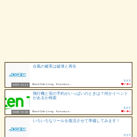
台風の被害は破壊と再生
生き方
Beach Side Living - Kamakura -
0
0
9/09 23:21
飛行機と宿の予約がいっぱいのときは？何かイベント
があるか検索
生き方
Beach Side Living - Kamakura -
0
0
9/08 23:28
いろいろなツールを復活させて準備してみます！
生き方