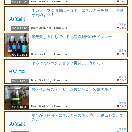
Beach Side Living - Kamakura -
0
0
9/07 01:29
ネガティブな情報は入れず、エネルギーを整え、意識
を高めよう！
生き方
Beach Side Living - Kamakura -
0
0
9/06 15:30
毎年楽しみにしている北海道興部のラベンダー
生き方
Beach Side Living - Kamakura -
0
0
9/05 22:31
そろそろワークショップ再開しようかな？！
生き方
Beach Side Living - Kamakura -
0
0
9/02 13:53
おへそからのメッセージ再び〜ビワの葉エキス
生き方
Beach Side Living - Kamakura -
0
0
9/01 10:28
夏至から秋分へエネルギーの切り替え、視点を変えて
みよう！
生き方