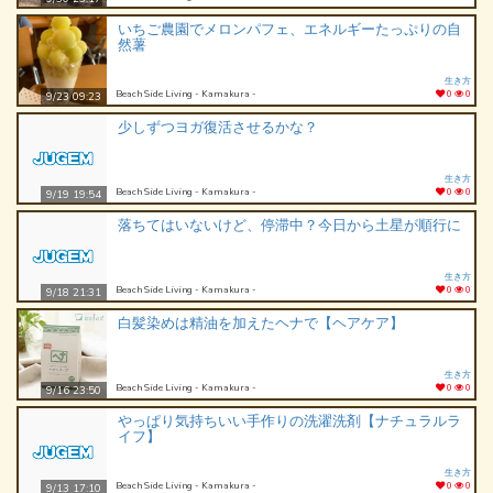
いちご農園でメロンパフェ、エネルギーたっぷりの自
然薯
生き方
Beach Side Living - Kamakura -
0
0
9/23 09:23
少しずつヨガ復活させるかな？
生き方
Beach Side Living - Kamakura -
0
0
9/19 19:54
落ちてはいないけど、停滞中？今日から土星が順行に
生き方
Beach Side Living - Kamakura -
0
0
9/18 21:31
白髪染めは精油を加えたヘナで【ヘアケア】
生き方
Beach Side Living - Kamakura -
0
0
9/16 23:50
やっぱり気持ちいい手作りの洗濯洗剤【ナチュラルラ
イフ】
生き方
Beach Side Living - Kamakura -
0
0
9/13 17:10