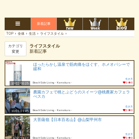
新着記事
›
›
›
›
TOP
全体
生活
ライフスタイル
ライフスタイル
カテゴリ
新着記事
変更
ほったらかし温泉で筋肉痛をほぐす、ホメオパシーで
緩和
生き方
Beach Side Living - Kamakura -
0
0
10/03 00:25
農園カフェで桃とぶどうのスイーツ@桃農家カフェラ
ぺスカ
生き方
Beach Side Living - Kamakura -
0
0
10/01 01:45
大菩薩嶺【日本百名山】@山梨甲州市
生き方
Beach Side Living - Kamakura -
0
0
9/30 23:17