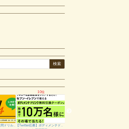
検索
10位
11位
【セブンイレブン】超良問ドリル4で5問正解するとカロリーメイト、ボディメンテドリンク引き換えクーポンがもらえる！2019年11月18日～11月30日
【Twitter応募】ボディメンテドリンクが抽選で１０万名に当たる！「島耕作だけ診断」キャンペーン！2019年11月18日～12月2日
【ポイントアップ！】ネスレ ホットひといきキャンペーンで最大55000円相当のネスレ商品が無料でもらえる！さらにポイントインカム経由で38000円相当も必ずらえる！