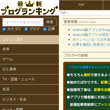
TOP
›
TOP
更新情報
検索
9/15 16:07 update
カテゴリ
ブログ
記事
Android版アプリがGo
Android版アプリが
カテゴリ選択
ポイントについての不
記事を個別に非表示に
全体
ブロガーの皆様
ゲーム
心と身体
TV・芸能・ニュース
生活
ビジネス・社会
ペット・動物