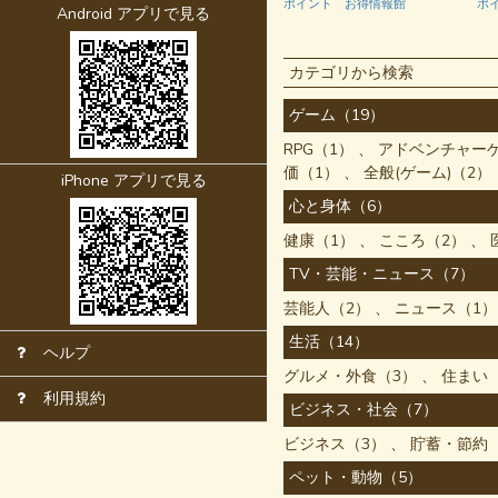
報館
ポイント お得情報館
ポイント お得情報館
ポ
Android アプリで見る
カテゴリから検索
ゲーム（19）
RPG（1）
アドベンチャー
価（1）
全般(ゲーム)（2）
iPhone アプリで見る
心と身体（6）
健康（1）
こころ（2）
TV・芸能・ニュース（7）
芸能人（2）
ニュース（1）
生活（14）
ヘルプ
グルメ・外食（3）
住まい
利用規約
ビジネス・社会（7）
ビジネス（3）
貯蓄・節約
ペット・動物（5）