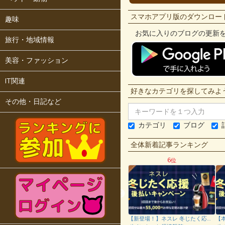
スマホアプリ版のダウンロー
趣味
お気に入りのブログの更新を
旅行・地域情報
美容・ファッション
IT関連
好きなカテゴリを探してみよ
その他・日記など
カテゴリ
ブログ
全体新着記事ランキング
位
5位
6位
【2019年11月】ECナビ dカードGOLD新規申し込みで最大36000円相当獲得！dポイントを貯めたい方におすすめ!
【本日まで！急げ！】ハピタス 楽天カード新規申し込みで最大18000円相当獲得！楽天スーパーポイント8000ポイント！3カ月に1度のチャンス！パンダ着ぐるみブランケットが当たる！2019年11月
【新登場！】ネスレ 冬じたく応援 後払いキャンペーンで最大55000円相当のネスレ商品が無料でもらえる！さらにポイントインカム経由で38000円相当も必ずらえる！