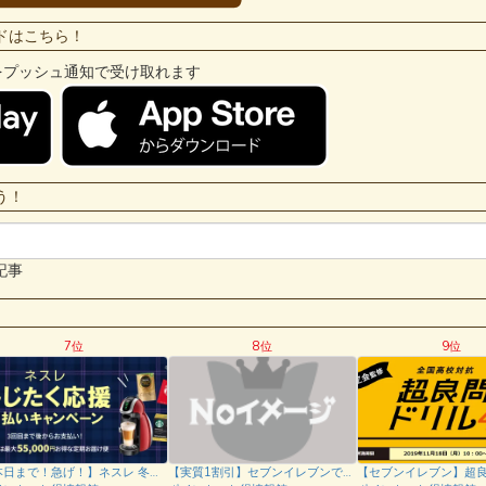
ドはこちら！
プッシュ通知で受け取れます
う！
記事
7位
8位
9位
【本日まで！急げ！】ネスレ 冬じたく応援 後払いキャンペーンで最大55000円相当のネスレ商品が無料でもらえる！さらにポイントインカム経由で38000円相当も必ずらえる！
【実質1割引】セブンイレブンで700円以上d払いで10%dポイント還元キャンペーン！2019年11月14日～12月1日